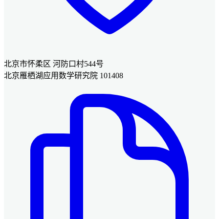
北京市怀柔区 河防口村544号
北京雁栖湖应用数学研究院 101408