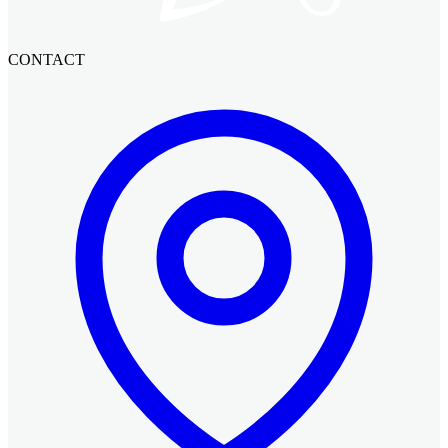
CONTACT