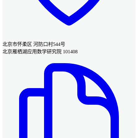
北京市怀柔区 河防口村544号
北京雁栖湖应用数学研究院 101408