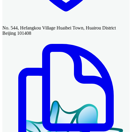
No. 544, Hefangkou Village Huaibei Town, Huairou District
Beijing 101408