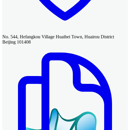
No. 544, Hefangkou Village Huaibei Town, Huairou District
Beijing 101408