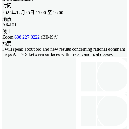
时间
2025年12月25日 15:00 至 16:00
地点
A6-101
线上
Zoom
638 227 8222
(BIMSA)
摘要
I will speak about old and new results concerning rational dominant
maps A ---> S between surfaces with trivial canonical classes.