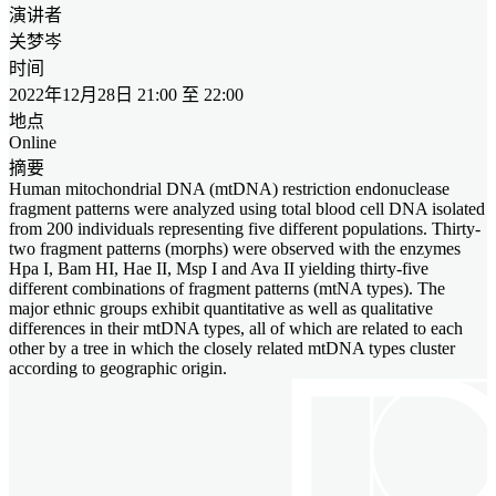
演讲者
关梦岑
时间
2022年12月28日 21:00 至 22:00
地点
Online
摘要
Human mitochondrial DNA (mtDNA) restriction endonuclease
fragment patterns were analyzed using total blood cell DNA isolated
from 200 individuals representing five different populations. Thirty-
two fragment patterns (morphs) were observed with the enzymes
Hpa I, Bam HI, Hae II, Msp I and Ava II yielding thirty-five
different combinations of fragment patterns (mtNA types). The
major ethnic groups exhibit quantitative as well as qualitative
differences in their mtDNA types, all of which are related to each
other by a tree in which the closely related mtDNA types cluster
according to geographic origin.