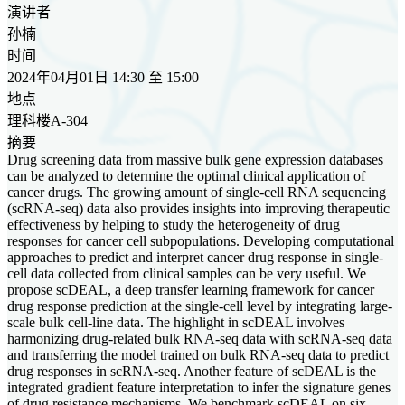
演讲者
孙楠
时间
2024年04月01日 14:30 至 15:00
地点
理科楼A-304
摘要
Drug screening data from massive bulk gene expression databases
can be analyzed to determine the optimal clinical application of
cancer drugs. The growing amount of single-cell RNA sequencing
(scRNA-seq) data also provides insights into improving therapeutic
effectiveness by helping to study the heterogeneity of drug
responses for cancer cell subpopulations. Developing computational
approaches to predict and interpret cancer drug response in single-
cell data collected from clinical samples can be very useful. We
propose scDEAL, a deep transfer learning framework for cancer
drug response prediction at the single-cell level by integrating large-
scale bulk cell-line data. The highlight in scDEAL involves
harmonizing drug-related bulk RNA-seq data with scRNA-seq data
and transferring the model trained on bulk RNA-seq data to predict
drug responses in scRNA-seq. Another feature of scDEAL is the
integrated gradient feature interpretation to infer the signature genes
of drug resistance mechanisms. We benchmark scDEAL on six