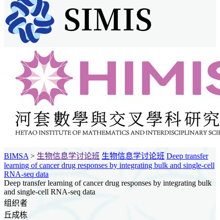
BIMSA
>
生物信息学讨论班
生物信息学讨论班
Deep transfer
learning of cancer drug responses by integrating bulk and single-cell
RNA-seq data
Deep transfer learning of cancer drug responses by integrating bulk
and single-cell RNA-seq data
组织者
丘成栋