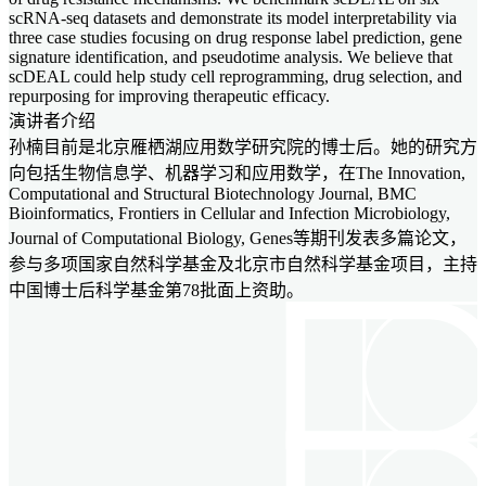
scRNA-seq datasets and demonstrate its model interpretability via
three case studies focusing on drug response label prediction, gene
signature identification, and pseudotime analysis. We believe that
scDEAL could help study cell reprogramming, drug selection, and
repurposing for improving therapeutic efficacy.
演讲者介绍
孙楠目前是北京雁栖湖应用数学研究院的博士后。她的研究方
向包括生物信息学、机器学习和应用数学，在The Innovation,
Computational and Structural Biotechnology Journal, BMC
Bioinformatics, Frontiers in Cellular and Infection Microbiology,
Journal of Computational Biology, Genes等期刊发表多篇论文，
参与多项国家自然科学基金及北京市自然科学基金项目，主持
中国博士后科学基金第78批面上资助。