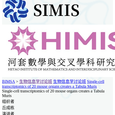
BIMSA
>
生物信息学讨论班
生物信息学讨论班
Single-cell
transcriptomics of 20 mouse organs creates a Tabula Muris
Single-cell transcriptomics of 20 mouse organs creates a Tabula
Muris
组织者
丘成栋
演讲者