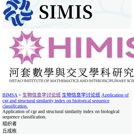
BIMSA
>
生物信息学讨论班
生物信息学讨论班
Application of
cgr and structural similarity index on biological sequence
classification.
Application of cgr and structural similarity index on biological
sequence classification.
组织者
丘成栋