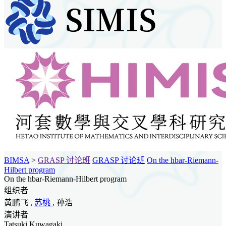
BIMSA
>
GRASP 讨论班
GRASP 讨论班
On the hbar-Riemann-
Hilbert program
On the hbar-Riemann-Hilbert program
组织者
黄鹏飞 ,
苏桃
, 孙浩
演讲者
Tatsuki Kuwagaki