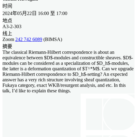
时间
2024年05月22日 16:00 至 17:00
地点
A3-2-303
线上
Zoom
242 742 6089
(BIMSA)
摘要
The classical Riemann-Hilbert correspondence is about an
equivalence between $D$-modules and constructible sheaves. $D$-
modules can be considered as a specialization of $D_h$-modules,
the latter is a deformation quantization of $T^*M$. Can we upgrade
Riemann-Hilbert correspondence to $D_h$-setting? An expected
answer has a very rich structure involving sheaf quantization,
Fukaya category, exact WKB/resurgent analysis, and etc. In this
talk, I’d like to explain these things.