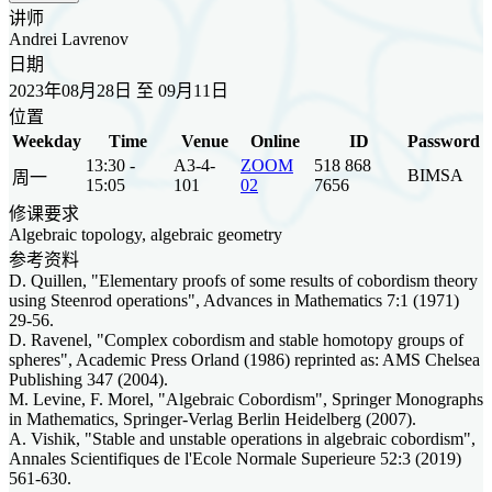
讲师
Andrei Lavrenov
日期
2023年08月28日 至 09月11日
位置
Weekday
Time
Venue
Online
ID
Password
13:30 -
A3-4-
ZOOM
518 868
BIMSA
周一
15:05
101
02
7656
修课要求
Algebraic topology, algebraic geometry
参考资料
D. Quillen, "Elementary proofs of some results of cobordism theory
using Steenrod operations", Advances in Mathematics 7:1 (1971)
29-56.
D. Ravenel, "Complex cobordism and stable homotopy groups of
spheres", Academic Press Orland (1986) reprinted as: AMS Chelsea
Publishing 347 (2004).
M. Levine, F. Morel, "Algebraic Cobordism", Springer Monographs
in Mathematics, Springer-Verlag Berlin Heidelberg (2007).
A. Vishik, "Stable and unstable operations in algebraic cobordism",
Annales Scientifiques de l'Ecole Normale Superieure 52:3 (2019)
561-630.