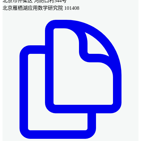
北京市怀柔区 河防口村544号
北京雁栖湖应用数学研究院 101408