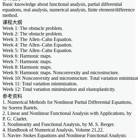
Basic knowledge about functional analysis, partial differential
equations, real analysis, numerical analysis, finite element/difference
method.
课程大纲
Week 1: The obstacle problem.
Week 2: The obstacle problem.
Week 3: The Allen–Cahn Equation.
Week 4: The Allen–Cahn Equation.
Week 5: The Allen–Cahn Equation.
Week 6: Harmonic maps.
Week 7: Harmonic maps.
Week 8: Harmonic maps.
Week 9: Harmonic maps. Nonconvexity and microstructure.
Week 10: Nonconvexity and microstructure. Total variation minimizat
Week 11: Total variation minimization.
Week 12: Total variation minimization and elastoplasticity.
参考资料
1. Numerical Methods for Nonlinear Partial Differential Equations,
by Soeren Bartels.
2. Linear and Nonlinear Functional Analysis with Applications, by
P. G. Ciarlet.
3. Nonlinearity and Functional Analysis, by M. S. Berger.
4. Handbook of Numerical Analysis, Volume 21,22.
5. Navier–Stokes Equations and Nonlinear Functional Analysis: