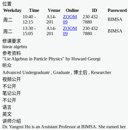
位置
Weekday
Time
Venue
Online
ID
Password
10:40 -
A14-
ZOOM
230 432
BIMSA
周二
12:15
201
09
7880
13:30 -
A14-
ZOOM
230 432
BIMSA
周二
15:05
201
09
7880
修课要求
linear algebra
参考资料
"Lie Algebras in Particle Physics" by Howard Georgi
听众
Advanced Undergraduate
,
Graduate
, 博士后 ,
Researcher
视频公开
不公开
笔记公开
不公开
语言
英文
讲师介绍
Dr. Yangrui Hu is an Assistant Professor at BIMSA. She earned her