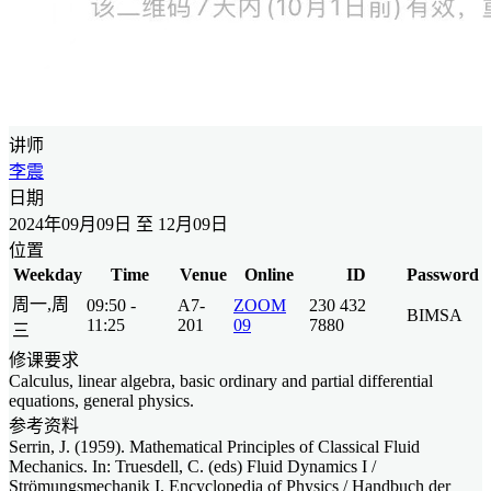
讲师
李震
日期
2024年09月09日 至 12月09日
位置
Weekday
Time
Venue
Online
ID
Password
周一,周
09:50 -
A7-
ZOOM
230 432
BIMSA
11:25
201
09
7880
三
修课要求
Calculus, linear algebra, basic ordinary and partial differential
equations, general physics.
参考资料
Serrin, J. (1959). Mathematical Principles of Classical Fluid
Mechanics. In: Truesdell, C. (eds) Fluid Dynamics I /
Strömungsmechanik I. Encyclopedia of Physics / Handbuch der