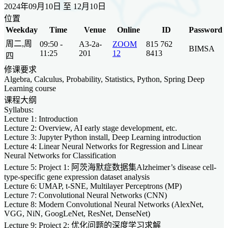
2024年09月10日 至 12月10日
位置
Weekday
Time
Venue
Online
ID
Password
周二,周
09:50 -
A3-2a-
ZOOM
815 762
BIMSA
11:25
201
12
8413
四
修课要求
Algebra, Calculus, Probability, Statistics, Python, Spring Deep
Learning course
课程大纲
Syllabus:
Lecture 1: Introduction
Lecture 2: Overview, AI early stage development, etc.
Lecture 3: Jupyter Python install, Deep Learning introduction
Lecture 4: Linear Neural Networks for Regression and Linear
Neural Networks for Classification
Lecture 5: Project 1: 阿茨海默症数据集Alzheimer’s disease cell-
type-specific gene expression dataset analysis
Lecture 6: UMAP, t-SNE, Multilayer Perceptrons (MP)
Lecture 7: Convolutional Neural Networks (CNN)
Lecture 8: Modern Convolutional Neural Networks (AlexNet,
VGG, NiN, GoogLeNet, ResNet, DenseNet)
Lecture 9: Project 2: 优化问题的深度学习求解