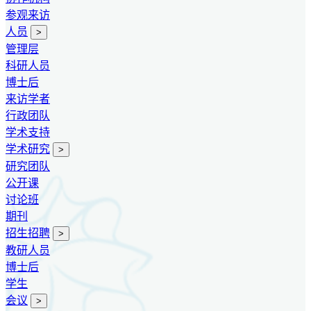
参观来访
人员
>
管理层
科研人员
博士后
来访学者
行政团队
学术支持
学术研究
>
研究团队
公开课
讨论班
期刊
招生招聘
>
教研人员
博士后
学生
会议
>