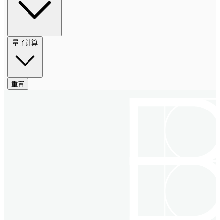
量子计算
重置