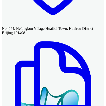
No. 544, Hefangkou Village Huaibei Town, Huairou District
Beijing 101408