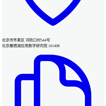
北京市怀柔区 河防口村544号
北京雁栖湖应用数学研究院 101408