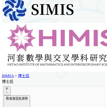
BIMSA
>
博士后
博士后
P
陈省身冠名讲师