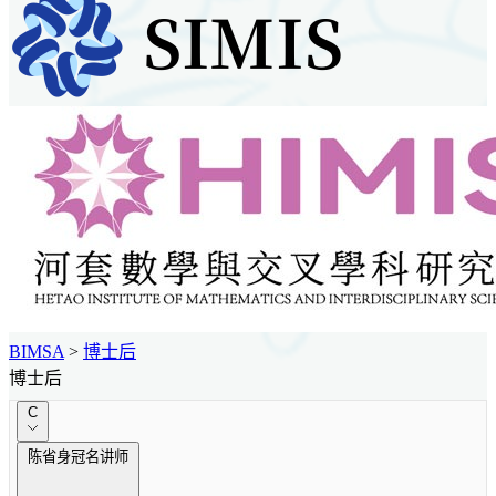
BIMSA
>
博士后
博士后
C
陈省身冠名讲师