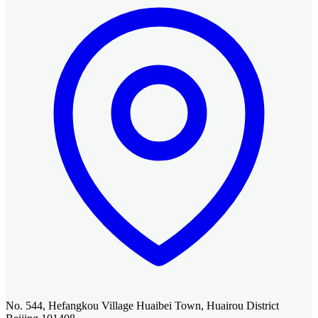
No. 544, Hefangkou Village Huaibei Town, Huairou District