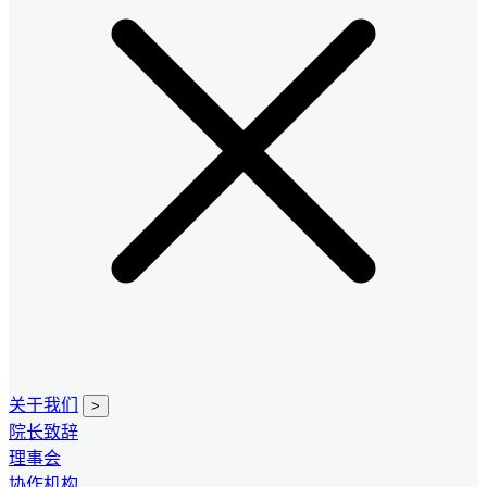
关于我们
>
院长致辞
理事会
协作机构