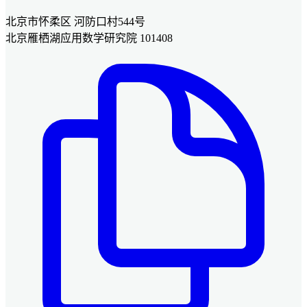
北京市怀柔区 河防口村544号
北京雁栖湖应用数学研究院 101408