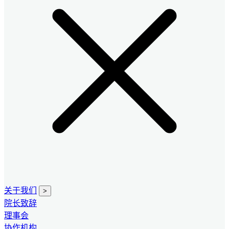
关于我们
>
院长致辞
理事会
协作机构