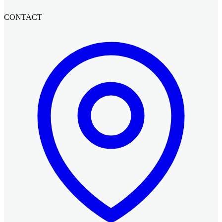
CONTACT