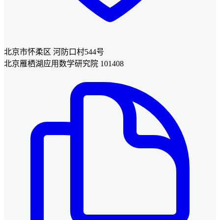
北京市怀柔区 河防口村544号
北京雁栖湖应用数学研究院 101408