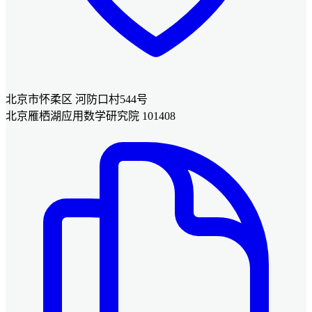
北京市怀柔区 河防口村544号
北京雁栖湖应用数学研究院 101408