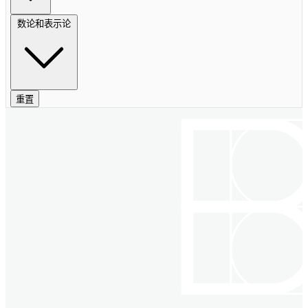
数论和表示论
重置