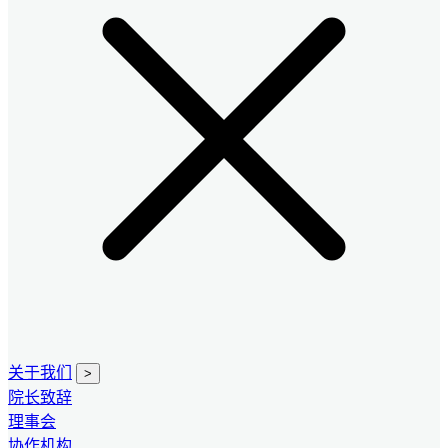
关于我们
>
院长致辞
理事会
协作机构