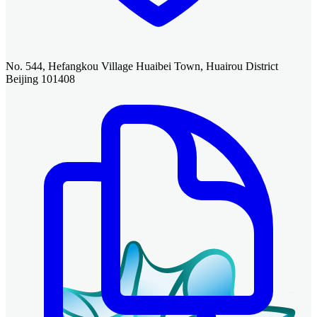
No. 544, Hefangkou Village Huaibei Town, Huairou District
Beijing 101408