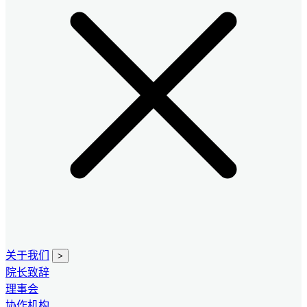
关于我们
>
院长致辞
理事会
协作机构