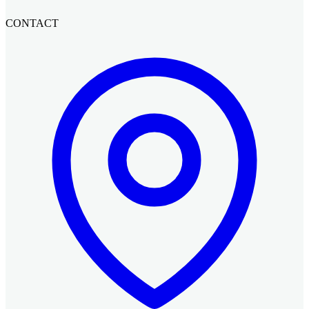
CONTACT