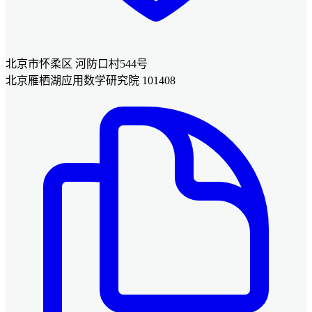
北京市怀柔区 河防口村544号
北京雁栖湖应用数学研究院 101408