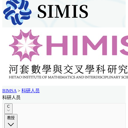
BIMSA
>
科研人员
科研人员
C
教授