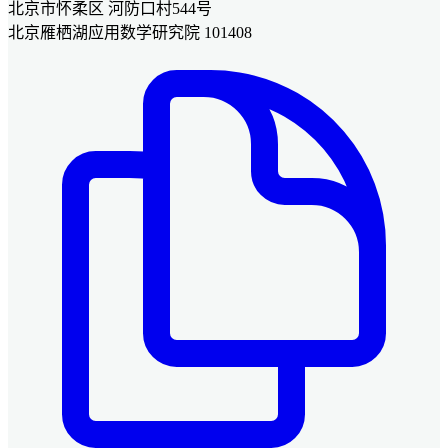
北京市怀柔区 河防口村544号
北京雁栖湖应用数学研究院 101408