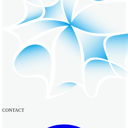
CONTACT