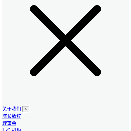
关于我们
>
院长致辞
理事会
协作机构