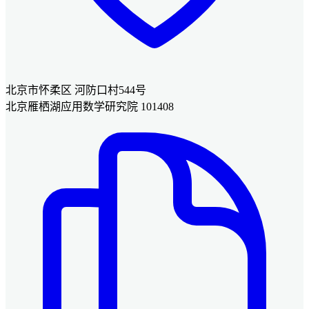
北京市怀柔区 河防口村544号
北京雁栖湖应用数学研究院 101408