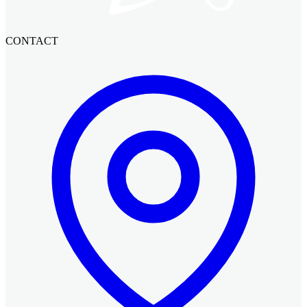
CONTACT