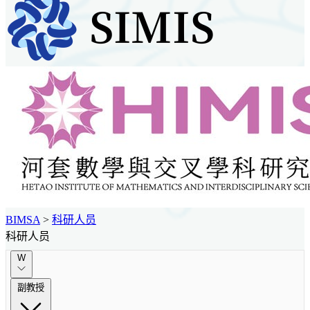
BIMSA
>
科研人员
科研人员
W
副教授