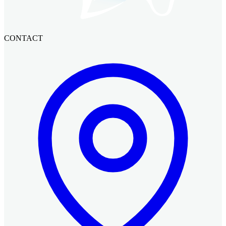
CONTACT