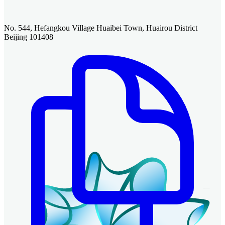
No. 544, Hefangkou Village Huaibei Town, Huairou District
Beijing 101408