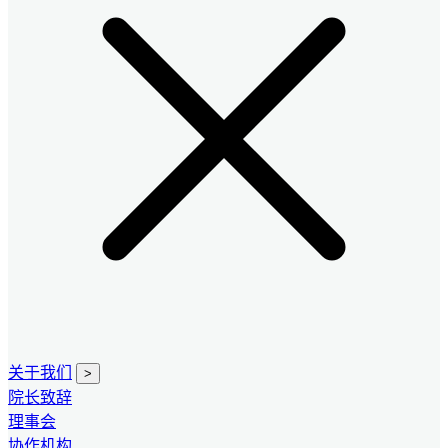
关于我们
>
院长致辞
理事会
协作机构