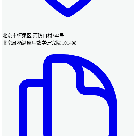
北京市怀柔区 河防口村544号
北京雁栖湖应用数学研究院 101408