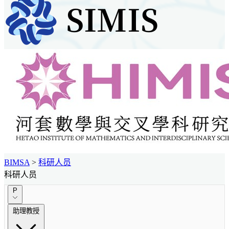
BIMSA
>
科研人员
科研人员
P
助理教授