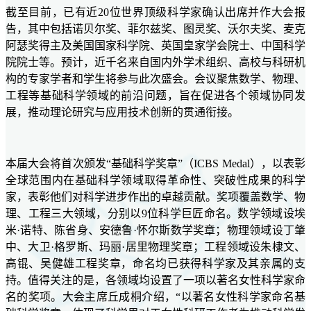
截至目前，已有近20位世界顶级科学家确认出席并作大会报
告，其中包括诺贝尔奖、菲尔兹奖、图灵奖、沃尔夫奖、麦克
阿瑟奖得主及美国国家科学院、英国皇家学会院士、中国科学
院院士等。预计，近千名来自国内外学术组织、高校与科研机
构的专家学者和学生将参与此次盛会。会议聚焦数学、物理、
工程等基础科学领域的前沿问题，旨在促进各个领域协同发
展，推动理论研究与应用技术创新的贯通衔接。
本届大会将首次颁发“基础科学奖章”（ICBS Medal），以表彰
全球范围内在基础科学领域取得革命性、突破性成果的科学
家，表彰他们对科学进步作出的卓越贡献。奖项覆盖数学、物
理、工程三大领域，分别以9位科学巨匠命名。数学领域设埃
米·诺特、陈省身、安德鲁·怀尔斯数学奖章；物理领域设丁肇
中、大卫·格罗斯、玛丽·居里物理奖章；工程领域设朱棣文、
高锟、吴健雄工程奖章，命名均已获得科学家及其亲属的支
持。值得关注的是，各领域均设置了一项以著名女性科学家命
名的奖项。大会主席丘成桐介绍，“以著名女性科学家命名基