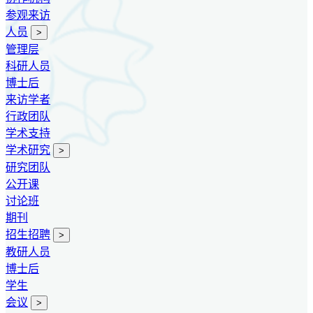
参观来访
人员
>
管理层
科研人员
博士后
来访学者
行政团队
学术支持
学术研究
>
研究团队
公开课
讨论班
期刊
招生招聘
>
教研人员
博士后
学生
会议
>