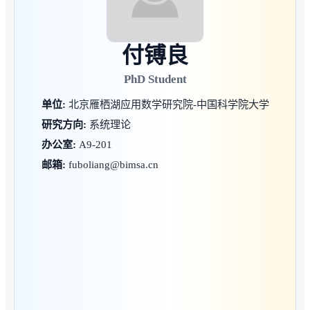
付镈良
PhD Student
单位:
北京雁栖湖应用数学研究院-中国科学院大学
研究方向:
系统理论
办公室:
A9-201
邮箱:
fuboliang@bimsa.cn