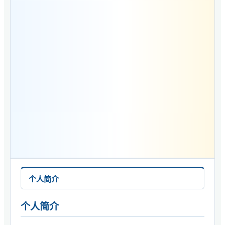
个人简介
个人简介