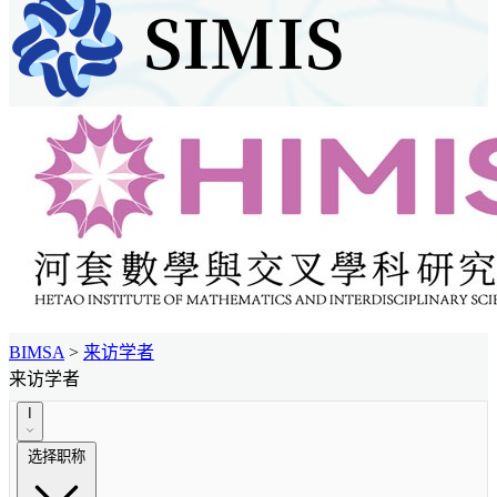
BIMSA
>
来访学者
来访学者
I
选择职称