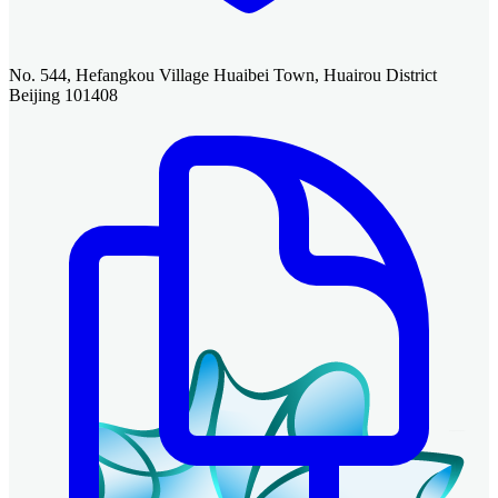
No. 544, Hefangkou Village Huaibei Town, Huairou District
Beijing 101408