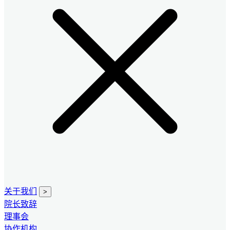
关于我们
>
院长致辞
理事会
协作机构