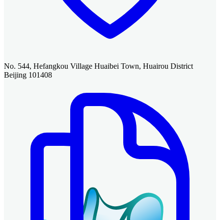
No. 544, Hefangkou Village Huaibei Town, Huairou District
Beijing 101408