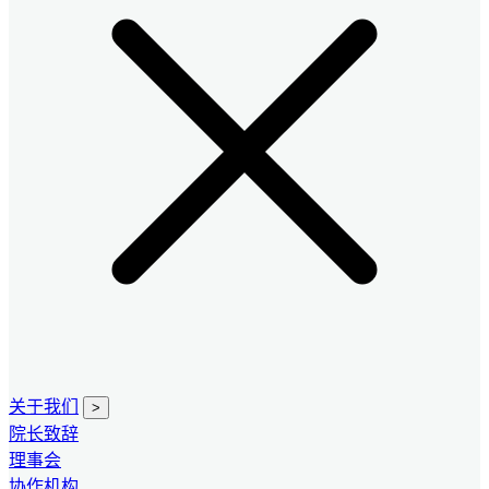
关于我们
>
院长致辞
理事会
协作机构