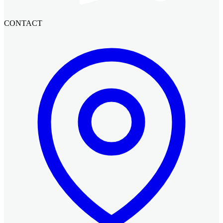
CONTACT