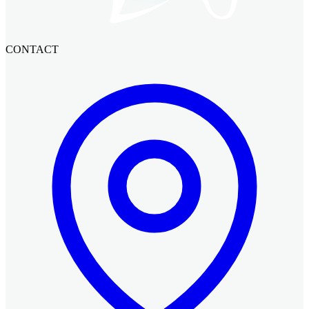
CONTACT