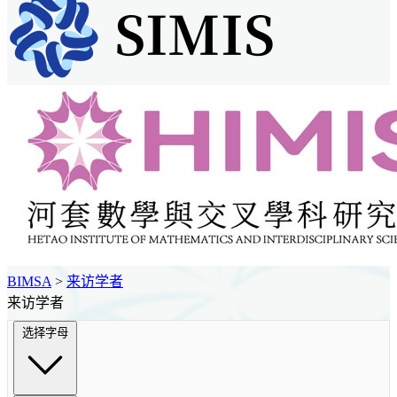
BIMSA
>
来访学者
来访学者
选择字母