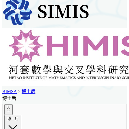
BIMSA
>
博士后
博士后
X
博士后