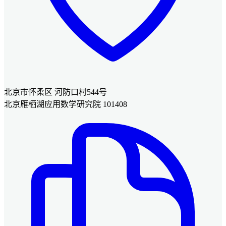
北京市怀柔区 河防口村544号
北京雁栖湖应用数学研究院 101408