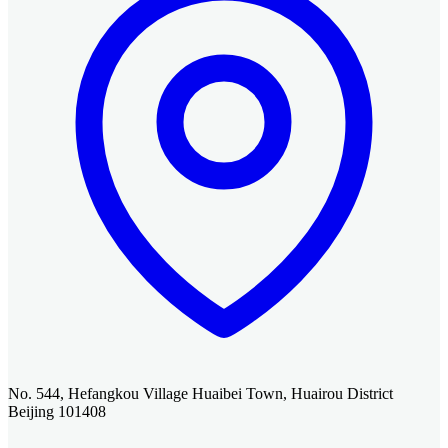
No. 544, Hefangkou Village Huaibei Town, Huairou District
Beijing 101408