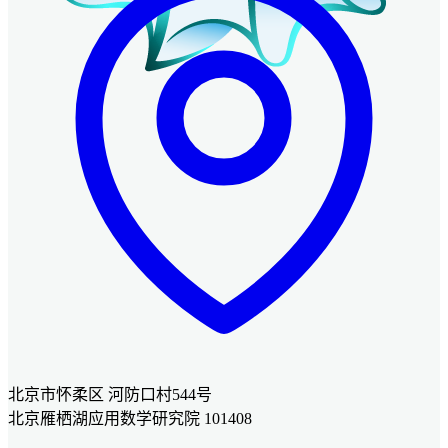
北京市怀柔区 河防口村544号
北京雁栖湖应用数学研究院 101408