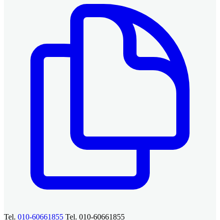
Tel.
010-60661855
Tel. 010-60661855