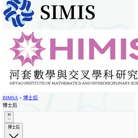
BIMSA
>
博士后
博士后
H
博士后