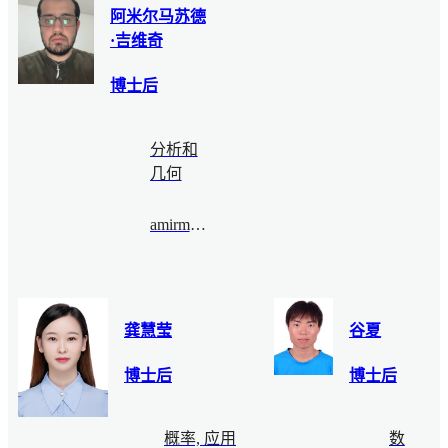
阿米尔马苏德
·吉维奇
博士后
分析和
几何
amirmasoud@bimsa.cn
龚慧莹
谷夏
博士后
博士后
概率, 应用
数