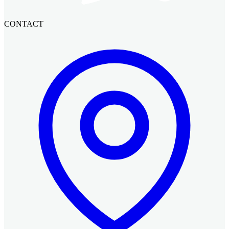
CONTACT