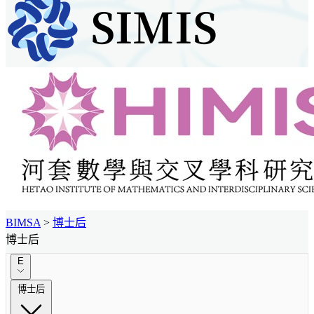
BIMSA
>
博士后
博士后
E
博士后