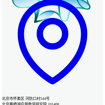
北京市怀柔区 河防口村544号
北京雁栖湖应用数学研究院 101408