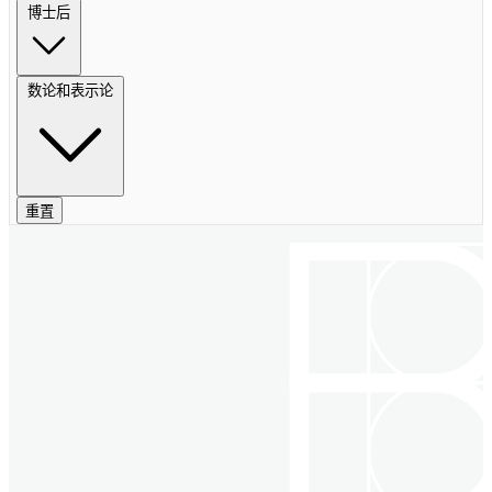
博士后
数论和表示论
重置