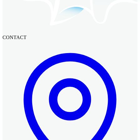
CONTACT